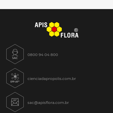
0800 94 04 800
cienciadapropolis.com.br
sac@apisflora.com.br