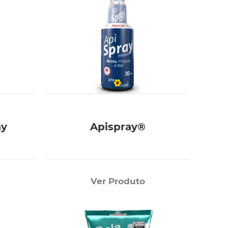
ay
Apispray®
Ver Produto