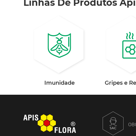
Linhas De Produtos Api
Imunidade
Gripes e R
08