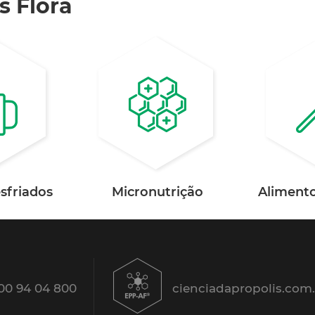
s Flora
esfriados
Micronutrição
Alimento
00 94 04 800
cienciadapropolis.com