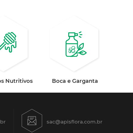
s Nutritivos
Boca e Garganta
.br
sac@apisflora.com.br