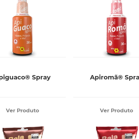
piguaco® Spray
Apiromã® Spr
Ver Produto
Ver Produto