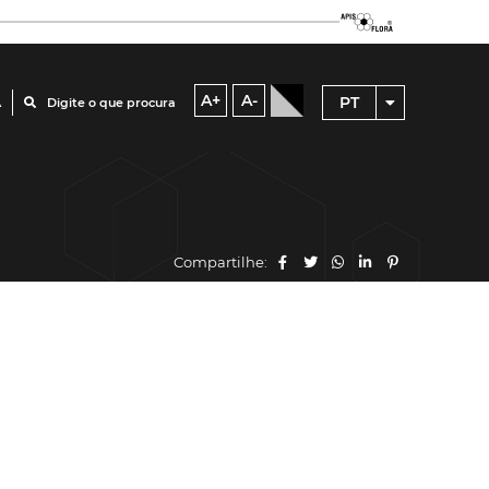
A+
A-
PT
A
Digite o que procura
Compartilhe: