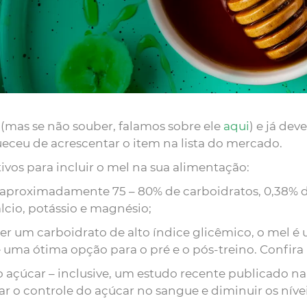
(mas se não souber, falamos sobre ele
aqui
) e já dev
ceu de acrescentar o item na lista do mercado.
ivos para incluir o mel na sua alimentação:
 aproximadamente 75 – 80% de carboidratos, 0,38% d
lcio, potássio e magnésio;
er um carboidrato de alto índice glicêmico, o mel é
 uma ótima opção para o pré e o pós-treino. Confira 
o açúcar – inclusive, um estudo recente publicado na 
o controle do açúcar no sangue e diminuir os níveis