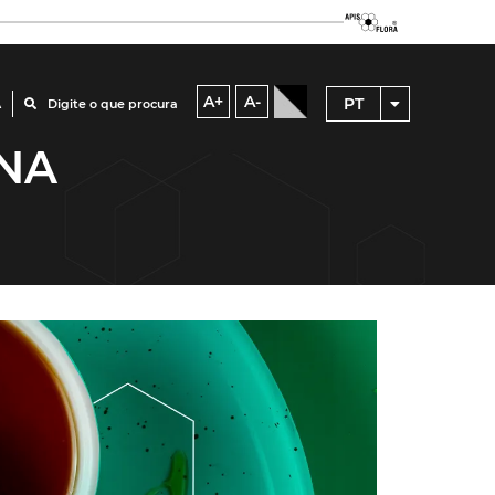
A+
A-
PT
A
Digite o que procura
 NA