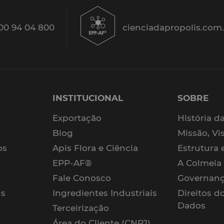
00 94 04 800
cienciadapropolis.com
INSTITUCIONAL
SOBRE
Exportação
História d
Blog
Missão, Vi
os
Apis Flora e Ciência
Estrutura 
s
EPP-AF®
A Colmeia
Fale Conosco
Governanç
is
Ingredientes Industriais
Direitos d
Dados
Terceirização
Área do Cliente (CNPJ)