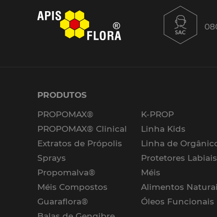
08
PRODUTOS
PROPOMAX®
K-PROP
PROPOMAX® Clinical
Linha Kids
Extratos de Própolis
Linha de Orgânic
Sprays
Protetores Labiai
Propomalva®
Méis
Méis Compostos
Alimentos Natura
Guaraflora®
Óleos Funcionais
Balas de Gengibre